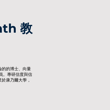
ath 教
理論的的博士、向量
員。專研信度與信
畢業於康乃爾大學，