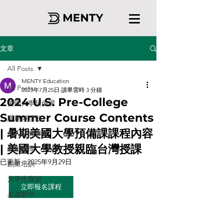
MENTY
文章
All Posts
MENTY Education
All Posts
2023年7月25日
讀畢需時 3 分鐘
2024 U.S. Pre-College
美國大學預備課
Summer Course Contents
講座與活動
| 暑期美國大學預備課課程內容
個人研究專案
| 美國大學教授親臨台灣授課
新創輔導
已更新：
2025年9月29日
創業培訓
大學生實習
立即報名課程
桌遊創作