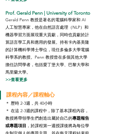
Prof. Gerald Penn | University of Toronto
Gerald Penn 教授是著名的電腦科學家和 AI 
人工智慧專家，他在自然語言處理（NLP）和
機器學習方面展現重大貢獻，同時也貢獻於計
算語言學工具和應用的發展。持有卡內基美隆
的計算機科學博士學位，現任多倫多大學電腦
科學系的教授。Penn 教授曾在多個其他大學
擔任訪問學者，包括愛丁堡大學、巴黎大學和
馬里蘭大學。
>>查看更多
課程內容／課程軸心
＊ 歷時 2-3週，共 40小時
＊ 在這 2-3週的課程中，除了基本課程內容，
教授將帶領學生們創造出屬於自己的
專題報告
或專題項目
，於課程第一週授課後將為每位學
生制定個人的專題主題，並在每天課程結束前