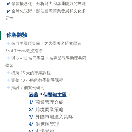
 ✔️ 
學習概念化、分析能力和溝通能力的技能
 ✔️
全球化視野：關注國際商業發展和文化多
元性
你將體驗
 ✚ 
來自美國頂尖前十之大學著名研究學者 
Paul Tiffany教授指導
 ✚ 
與 8 – 12 名同學及 1 名專業教學助理共同
學習
 ✚ 
橫跨 15 天的專業課程
 ✚ 
完整 40 小時的教學指導課程
 ✚ 
探討 7 個案例研究
涵蓋 9 個關鍵主題：
1/ 
商業管理介紹
2/ 
跨境商業策略
3/ 
外國市場進入策略
4/ 
供應鏈管理
5/ 
市場營銷