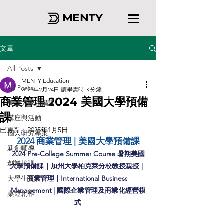
MENTY
文章
All Posts
MENTY Education
All Posts
2023年2月24日
讀畢需時 3 分鐘
商業管理 2024 美國大學預備
美國大學預備課
課
講座與活動
已更新：
2025年1月5日
個人研究專案
2024 商業管理 | 美國大學預備課
新創輔導
2024 Pre-College Summer Course 暑期美國
創業培訓
大學預備課｜加州大學柏克萊分校教授親授｜
大學生實習
商業管理｜International Business 
Management | 國際企業管理及商業化經營模
桌遊創作
式