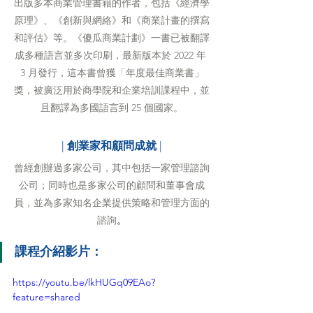
出版多本商業管理書籍的作者，包括《經濟學
原理》、《創新與網絡》和《商業計畫的撰寫
和評估》等。《傻瓜商業計劃》一書已被翻譯
成多種語言並多次印刷，最新版本於 2022 年 
3 月發行，這本書曾獲「年度最佳商業書」
獎，被廣泛用於商學院和企業培訓課程中，並
且翻譯為多國語言到 25 個國家。
| 
創業家和顧問成就
 |
曾經創辦過多家公司，其中包括一家管理諮詢
公司；同時也是多家公司的顧問和董事會成
員，並為多家知名企業提供策略和管理方面的
諮詢
。
課程介紹影片：
https://youtu.be/lkHUGq09EAo?
feature=shared