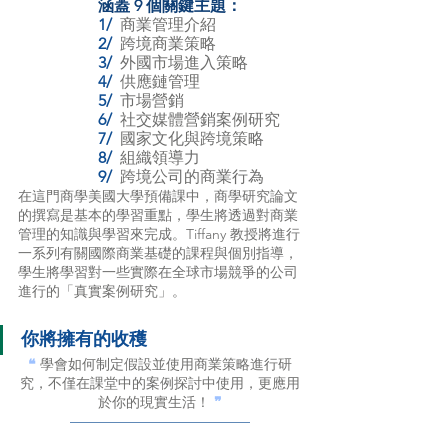
涵蓋 9 個關鍵主題：
1/ 
商業管理介紹
2/ 
跨境商業策略
3/ 
外國市場進入策略
4/ 
供應鏈管理
5/ 
市場營銷
6/ 
社交媒體營銷案例研究
7/ 
國家文化與跨境策略
8/ 
組織領導力
9/  
跨境公司的商業行為
在這門商學美國大學預備課中，商學研究論文
的撰寫是基本的學習重點，學生將透過對商業
管理的知識與學習來完成。Tiffany 教授將進行
一系列有關國際商業基礎的課程與個別指導，
學生將學習對一些實際在全球市場競爭的公司
進行的「真實案例研究」。
你將擁有的收穫
❝ 
學會如何制定假設並使用商業策略進行研
究，不僅在課堂中的案例探討中使用，更應用
於你的現實生活！ 
❞
———————————————