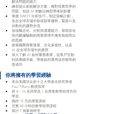
解決問題的能力
練習提出創新解決方案，應對現實世界的
問題，包括 AI 和數位轉型帶來的影響
掌握 SWOT 分析技巧，制定策略計劃，
並在全球市場中取得競爭優勢，緊跟AI及
自動化的趨勢步伐
加強概念化、分析與溝通能力，幫助你在
現代數據驅動的商業環境中擁有脫穎而出
的思維
探索國際商業發展、文化多樣性，以及 
AI 在全球市場中的應用
深入了解 AI 如何重塑產業，從客戶互動
到供應鏈升級，學會如何運用這些變革創
造成功
你將擁有的學習經驗
來自美國頂尖前十之大學著名研究學者 
Paul Tiffany 教授指導
與 8 – 16 名同學及 1 名專業教學助理共同
學習
橫跨 15 天的專業課程
完整 40 小時的教學指導課程
探討 7 個案例研究