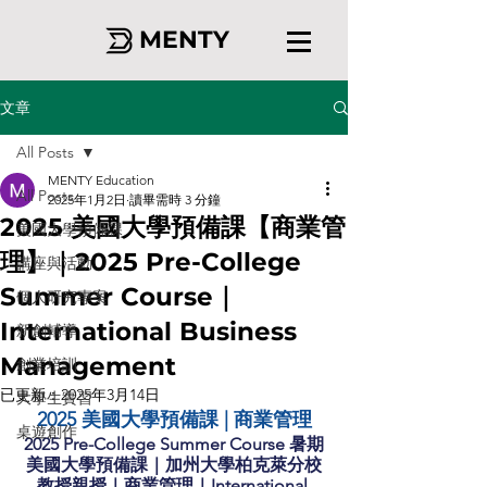
MENTY
文章
All Posts
MENTY Education
All Posts
2025年1月2日
讀畢需時 3 分鐘
2025 美國大學預備課【商業管
美國大學預備課
理】｜2025 Pre-College
講座與活動
Summer Course｜
個人研究專案
International Business
新創輔導
Management
創業培訓
已更新：
2025年3月14日
大學生實習
2025 美國大學預備課 | 商業管理
桌遊創作
2025 Pre-College Summer Course 暑期
美國大學預備課｜加州大學柏克萊分校
教授親授｜商業管理｜International 