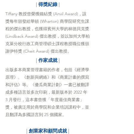
| 
得獎紀錄
 |
Tiffany 教授曾榮獲鐵砧獎 (Anvil Award)，該
獎每年頒發給華頓 (Wharton) 商學院研究生課
程的傑出教授，也獲得賓州大學的林德貝克獎 
(Lindback Award) 傑出教授，並以加州大學柏
克萊分校行政工商管理碩士課程教授職位獲頒
謝伊特獎 (Cheit Award) 傑出教授。
| 
作家成就
 |
出版多本商業管理書籍的作者，包括《經濟學
原理》、《創新與網絡》和《商業計畫的撰寫
和評估》等。《傻瓜商業計劃》一書已被翻譯
成多種語言並多次印刷，最新版本於 2022 年 
3 月發行，這本書曾獲「年度最佳商業書」
獎，被廣泛用於商學院和企業培訓課程中，並
且翻譯為多國語言到 25 個國家。
| 
創業家和顧問成就
 |